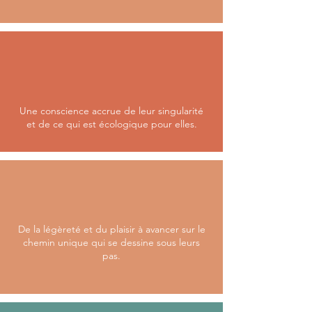
Une conscience accrue de leur singularité
et de ce qui est écologique pour elles.
De la légèreté
et du plaisir à avancer sur le
chemin unique qui se dessine sous leurs
pas.