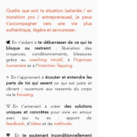
Quelle que soit ta situation (salariée / en
transition pro / entrepreneuse), je peux
t'accompagner vers une vie plus
authentique, légère et savoureuse :
🕊️ En t'aidant à
te
d
ébarrasser
de ce qui te
bloque ou restreint
: libération des
croyances, conditionnements, blessures
grâce au
coaching intuitif
, à l'
hypnose
humaniste
et à l'
Intention Tapping.
⭐ En t'apprenant à
écouter et entendre les
parts de toi qui savent
ce qui est juste et
vibrant : ouve
rture aux ressentis du corps
v
ia le
focusing
.
💡En t'amenant à créer
des solutions
uniques et concrètes
pour vivre en amour
avec qui tu es
: apport de
feedback,
d'
idées
et de
méthode
.
🧡 En
te soutenant inconditionnellement