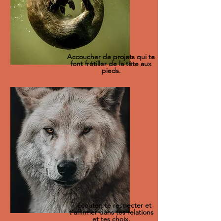
Accoucher de projets qui te
font frétiller de la tête aux
pieds.
T'écouter, te respecter et
t'affirmer dans tes relations
et tes choix.