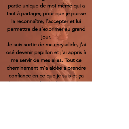
partie unique de moi-même qui a
tant à partager, pour que je puisse
la reconnaître, l'accepter et lui
permettre de s'exprimer au grand
jour.
J
e suis sortie de ma chrysalide
,
j'ai
osé devenir papillon et j'ai appris à
me servir de mes ailes. Tout ce
cheminement m'a aidée à prendre
confiance en ce que je suis et ça
c'est vraiment le plus beau cadeau
que j'ai pue me faire grâce à toi.
MERCI !
Nadège