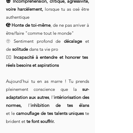
😨 Incompréhension, critique, agressivité,
voire harcèlement,
lorsque tu as osé être
authentique
🫣 Honte de toi-même
, de ne pas arriver à
être/faire "comme tout le monde"
🫥 Sentiment profond de
décalage
et
de
solitude
dans ta vie pro
😶‍🌫️
Incapacité à entendre et honorer tes
réels besoins et aspirations
Aujourd'hui tu en as marre ! Tu prends
pleinement conscience que
la
sur-
adaptation aux autres
, l'
intériorisation des
normes,
l’
inhibition de tes élans
et
le
camouflage de tes talents uniques
te
brident et
te font souffrir.