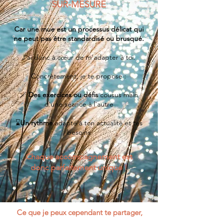
SUR-MESURE
Car une mue est un processus délicat qui
ne peut pas être standardisé ou brusqué.
J'ai donc à cœur de m'adapter à toi.
Concrètement, je te propose :
🪄
Des exercices ou défis
cousus main
d'une séance à l'autre
⌛
Un rythme
adapté à ton actualité et tes
besoins
Chaque accompagnement est
donc
parfaitement unique !
Ce que je peux cependant te partager,