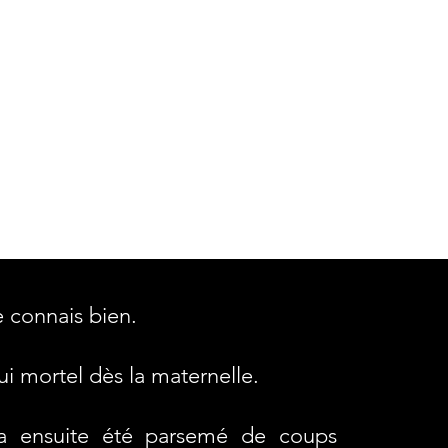
e connais bien.
ui mortel dès la maternelle.
 a ensuite été parsemé de coups