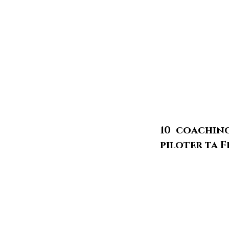
🏎️ Préparé.e
débridage et l
corps en pilota
🏎️ Tu découvr
pauses et du j
🏎️ Et ce ser
en chair et en 
10 coachin
piloter ta F
🤝 Je serai
ta
pilotage automo
🤝 Je te donn
soin de ton vé
je te sentirai 