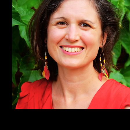
Je m'appelle
Lisa Friedmann
.
Je suis psychologue, coach, entrepreneu