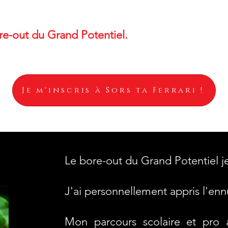
re-out du Grand Potentiel.
Je m'inscris à Sors ta Ferrari !
Le bore-out du Grand Potentiel j
J'ai personnellement appris l'enn
Mon parcours scolaire et pro