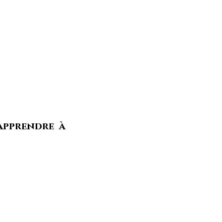
d'aller
vivre le
ancrer dans ton
 freinage, des
er et connecter
errari !
apprendre à
poser l'art du
ment vibrer
.
tage
et prennes
lérateur
quand