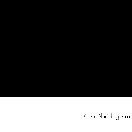
depuis 5 ans, accompagnante depuis 17
ans, intelligente et sensible depuis toujour
J'ai à cœur de travailler avec
les âmes
atypiques et entreprenantes
qui désirent
faire de leur vie une aventure parfaitemen
unique et totalement magique
🪄
Ce débridage m'